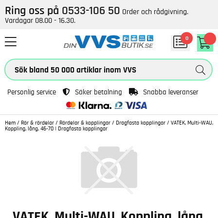
Ring oss på
0533-106 50
Order och rådgivning.
Vardagar 08.00 - 16.30.
0
Personlig service
Säker betalning
Snabba leveranser
Hem
/
Rör & rördelar
/
Rördelar & kopplingar
/
Dragfasta kopplingar
/
VATEK, Multi-WAU,
Koppling, lång, 46-70 | Dragfasta kopplingar
VATEK, Multi-WAU, Koppling, lång,