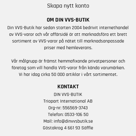
Skapa nytt konto
OM DIN VVS-BUTIK
Din VVS-Butik har sedan starten 2004 bedrivit internethandel
av VVS-varor och vår affärsidé är att marknadsföra ett brett
sortiment av VVS-varor på nätet till marknadsanpassade
priser med hemleverans.
Vår målgrupp är främst hemmafixande privatpersoner och
företag som vill handla VVS-varor från kända varumärken.
Vi har idag cirka 50 000 artiklar i vårt sortimentet.
KONTAKT
DIN VVS-BUTIK
Triopart International AB
Org-nr: 556569-3743
Telefon:
0533-106 50
Mail:
info@dinvvsbutik.se
Göstakrog 4 661 93 Säffle