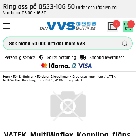
Ring oss på
0533-106 50
Order och rådgivning.
Vardagar 08.00 - 16.30.
0
Personlig service
Säker betalning
Snabba leveranser
Hem
/
Rör & rördelar
/
Rördelar & kopplingar
/
Dragfasta kopplingar
/
VATEK,
MultiWaflex, Koppling, fläns, DN65, 72-86 | Dragfasta ko
VATEK, MultiWaflex, Koppling, fläns,