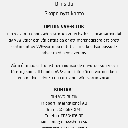
Din sida
Skapa nytt konto
OM DIN VVS-BUTIK
Din VVS-Butik har sedan starten 2004 bedrivit internethandel
av VVS-varor och vår affärsidé är att marknadsföra ett brett
sortiment av VVS-varor på nätet till marknadsanpassade
priser med hemleverans.
Vår målgrupp är främst hemmafixande privatpersoner och
företag som vill handla VVS-varor från kända varumärken.
Vi har idag cirka 50 000 artiklar i vårt sortimentet.
KONTAKT
DIN VVS-BUTIK
Triopart International AB
Org-nr: 556569-3743
Telefon:
0533-106 50
Mail:
info@dinvvsbutik.se