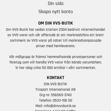
Din sida
Skapa nytt konto
OM DIN VVS-BUTIK
Din VVS-Butik har sedan starten 2004 bedrivit internethandel
av VVS-varor och vår affärsidé är att marknadsföra ett brett
sortiment av VVS-varor på nätet till marknadsanpassade
priser med hemleverans.
Vår målgrupp är främst hemmafixande privatpersoner och
företag som vill handla VVS-varor från kända varumärken.
Vi har idag cirka 50 000 artiklar i vårt sortimentet.
KONTAKT
DIN VVS-BUTIK
Triopart International AB
Org-nr: 556569-3743
Telefon:
0533-106 50
Mail:
info@dinvvsbutik.se