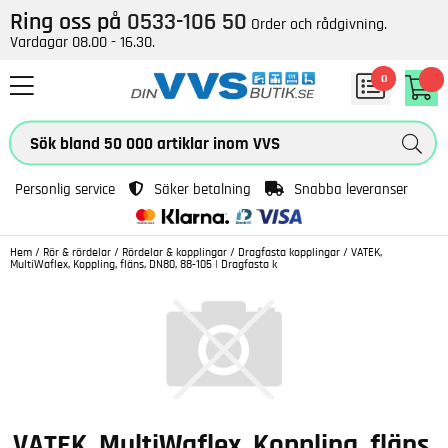
Ring oss på
0533-106 50
Order och rådgivning.
Vardagar 08.00 - 16.30.
0
Personlig service
Säker betalning
Snabba leveranser
Hem
/
Rör & rördelar
/
Rördelar & kopplingar
/
Dragfasta kopplingar
/
VATEK,
MultiWaflex, Koppling, fläns, DN80, 88-105 | Dragfasta k
VATEK, MultiWaflex, Koppling, fläns,