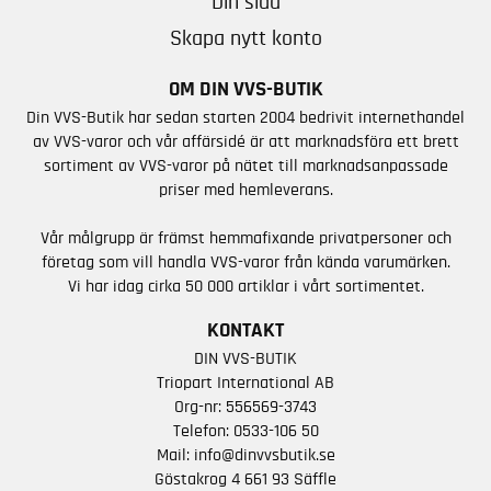
Din sida
Skapa nytt konto
OM DIN VVS-BUTIK
Din VVS-Butik har sedan starten 2004 bedrivit internethandel
av VVS-varor och vår affärsidé är att marknadsföra ett brett
sortiment av VVS-varor på nätet till marknadsanpassade
priser med hemleverans.
Vår målgrupp är främst hemmafixande privatpersoner och
företag som vill handla VVS-varor från kända varumärken.
Vi har idag cirka 50 000 artiklar i vårt sortimentet.
KONTAKT
DIN VVS-BUTIK
Triopart International AB
Org-nr: 556569-3743
Telefon:
0533-106 50
Mail:
info@dinvvsbutik.se
Göstakrog 4 661 93 Säffle