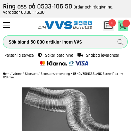
Ring oss på
0533-106 50
Order och rådgivning.
Vardagar 08.00 - 16.30.
0
Personlig service
Säker betalning
Snabba leveranser
Hem
/
Värme
/
Skorsten
/
Skorstensrenovering
/
RENOVERINGSSLANG Screw Flex inv
120 mm |