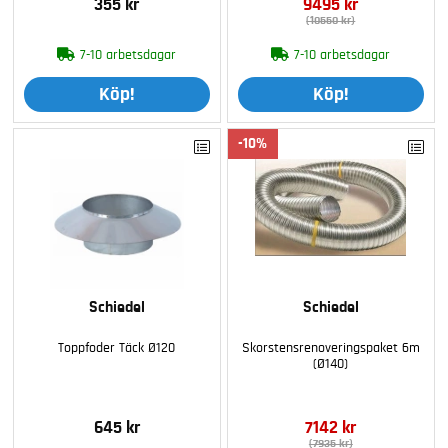
355 kr
9495 kr
(10550 kr)
7-10 arbetsdagar
7-10 arbetsdagar
Köp!
Köp!
10
Schiedel
Schiedel
Toppfoder Täck Ø120
Skorstensrenoveringspaket 6m
(Ø140)
645 kr
7142 kr
(7935 kr)