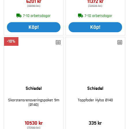
6201 kr
11372 kr
(6890 kr)
(12635 kr)
7-10 arbetsdagar
7-10 arbetsdagar
Köp!
Köp!
10
Schiedel
Schiedel
Skorstensrenoveringspaket 9m
Toppfoder Hylsa Ø140
(Ø140)
10530 kr
335 kr
(11700 kr)