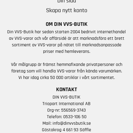
Din sida
Skapa nytt konto
OM DIN VVS-BUTIK
Din VVS-Butik har sedan starten 2004 bedrivit internethandel
av VVS-varor och vår affärsidé är att marknadsföra ett brett
sortiment av VVS-varor på nätet till marknadsanpassade
priser med hemleverans.
Vår målgrupp är främst hemmafixande privatpersoner och
företag som vill handla VVS-varor från kända varumärken.
Vi har idag cirka 50 000 artiklar i vårt sortimentet.
KONTAKT
DIN VVS-BUTIK
Triopart International AB
Org-nr: 556569-3743
Telefon:
0533-106 50
Mail:
info@dinvvsbutik.se
Göstakrog 4 661 93 Säffle