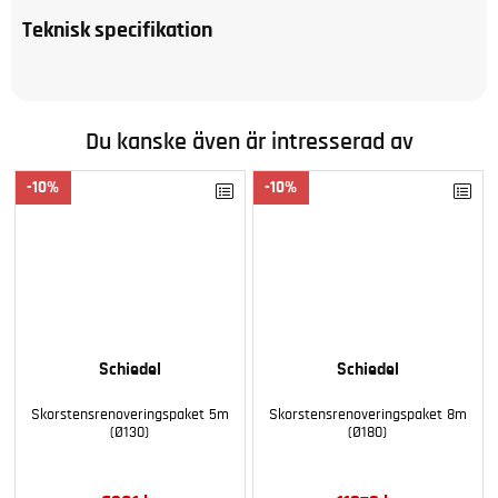
Teknisk specifikation
Du kanske även är intresserad av
10
10
Schiedel
Schiedel
Skorstensrenoveringspaket 5m
Skorstensrenoveringspaket 8m
(Ø130)
(Ø180)