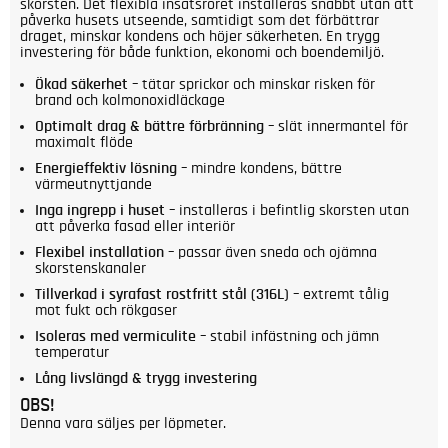
skorsten. Det flexibla insatsröret installeras snabbt utan att
påverka husets utseende, samtidigt som det förbättrar
draget, minskar kondens och höjer säkerheten. En trygg
investering för både funktion, ekonomi och boendemiljö.
Ökad säkerhet
– tätar sprickor och minskar risken för
brand och kolmonoxidläckage
Optimalt drag & bättre förbränning
– slät innermantel för
maximalt flöde
Energieffektiv lösning
– mindre kondens, bättre
värmeutnyttjande
Inga ingrepp i huset
– installeras i befintlig skorsten utan
att påverka fasad eller interiör
Flexibel installation
– passar även sneda och ojämna
skorstenskanaler
Tillverkad i syrafast rostfritt stål (316L)
– extremt tålig
mot fukt och rökgaser
Isoleras med vermiculite
– stabil infästning och jämn
temperatur
Lång livslängd & trygg investering
OBS!
Denna vara säljes per löpmeter.