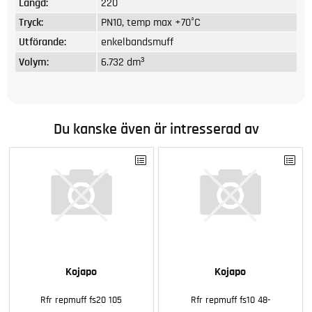
Längd:
220
Tryck:
PN10, temp max +70°C
Utförande:
enkelbandsmuff
Volym:
6.732 dm³
Du kanske även är intresserad av
Kojapo
Kojapo
Rfr repmuff fs20 105
Rfr repmuff fs10 48-