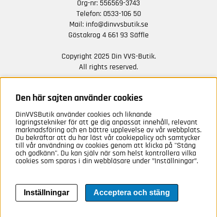
Org-nr: 556569-3743
Telefon:
0533-106 50
Mail:
info@dinvvsbutik.se
Göstakrog 4 661 93 Säffle
Copyright 2025 Din VVS-Butik.
All rights reserved.
HÅLL DIG UPPDATERAD MED ERBJUDANDEN OCH
NYHETER FRÅN OSS
Den här sajten använder cookies
DinVVSButik använder cookies och liknande
Anmäl mig
lagringstekniker för att ge dig anpassat innehåll, relevant
marknadsföring och en bättre upplevelse av vår webbplats.
Du bekräftar att du har läst vår cookiepolicy och samtycker
till vår användning av cookies genom att klicka på "Stäng
och godkänn". Du kan själv när som helst kontrollera vilka
cookies som sparas i din webbläsare under ”Inställningar”.
Inställningar
Acceptera och stäng