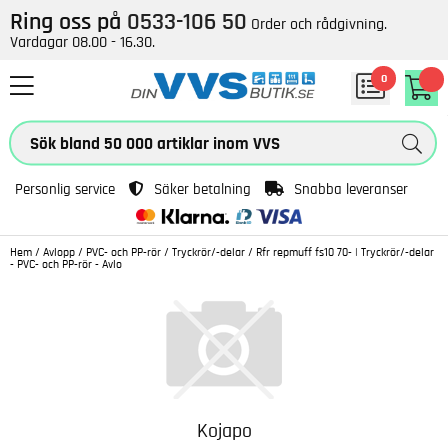
Ring oss på
0533-106 50
Order och rådgivning.
Vardagar 08.00 - 16.30.
0
Personlig service
Säker betalning
Snabba leveranser
Hem
/
Avlopp
/
PVC- och PP-rör
/
Tryckrör/-delar
/
Rfr repmuff fs10 70- | Tryckrör/-delar
- PVC- och PP-rör - Avlo
Kojapo