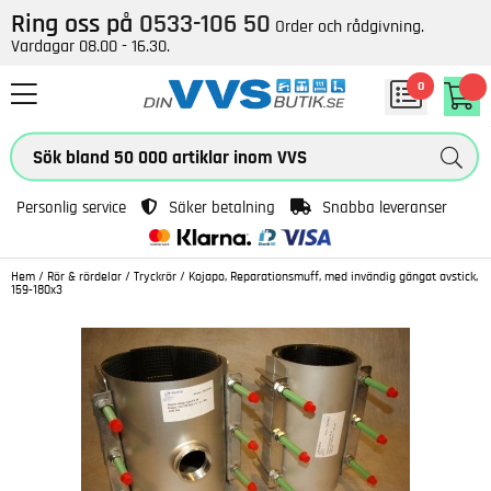
Ring oss på
0533-106 50
Order och rådgivning.
Vardagar 08.00 - 16.30.
0
Personlig service
Säker betalning
Snabba leveranser
Hem
/
Rör & rördelar
/
Tryckrör
/
Kojapo, Reparationsmuff, med invändig gängat avstick,
159-180x3