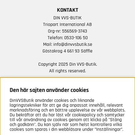
KONTAKT
DIN VVS-BUTIK
Triopart International AB
Org-nr: 556569-3743
Telefon:
0533-106 50
Mail:
info@dinvvsbutik.se
Göstakrog 4 661 93 Säffle
Copyright 2025 Din VVS-Butik.
All rights reserved.
HÅLL DIG UPPDATERAD MED ERBJUDANDEN OCH
NYHETER FRÅN OSS
Den här sajten använder cookies
DinVVSButik använder cookies och liknande
Anmäl mig
lagringstekniker för att ge dig anpassat innehåll, relevant
marknadsföring och en bättre upplevelse av vår webbplats.
Du bekräftar att du har läst vår cookiepolicy och samtycker
till vår användning av cookies genom att klicka på "Stäng
och godkänn". Du kan själv när som helst kontrollera vilka
cookies som sparas i din webbläsare under ”Inställningar”.