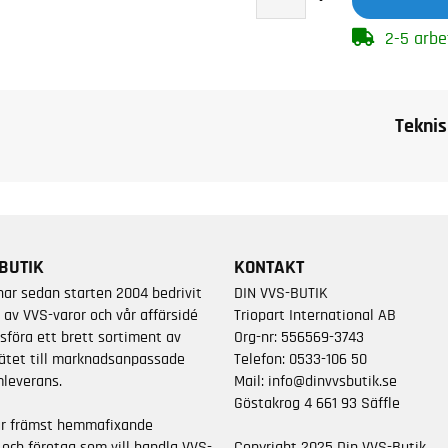
2-5 arbe
Teknis
BUTIK
KONTAKT
har sedan starten 2004 bedrivit
DIN VVS-BUTIK
 av VVS-varor och vår affärsidé
Triopart International AB
sföra ett brett sortiment av
Org-nr: 556569-3743
ätet till marknadsanpassade
Telefon:
0533-106 50
leverans.
Mail:
info@dinvvsbutik.se
Göstakrog 4 661 93 Säffle
är främst hemmafixande
 och företag som vill handla VVS-
Copyright 2025 Din VVS-Butik.