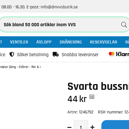
 08.00 - 16.30.
E-post:
info@dinvvsbutik.se
T
VENTILER
AVLOPP
DRÄNERING
RESERVDELAR
R
ice
Säker betalning
Snabba leveranser
delar Gäng - Stålrör - Rör & r
Svarta bussn
44
kr
Artnr:
1246792
RSK-nummer:
12