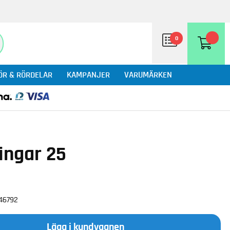
0
ÖR & RÖRDELAR
KAMPANJER
VARUMÄRKEN
ingar 25
46792
Lägg i kundvagnen