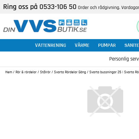
Ring oss på
0533-106 50
Order och rådgivning. Vardagar
VATTENRENING
VÄRME
PUMPAR
SANITE
Personlig serv
Hem
/
Rör & rördelar
/
Stålrör
/
Svarta Rördelar Gäng
/
Svarta bussningar 25 | Svarta Rör