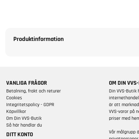
Produktinformation
VANLIGA FRÅGOR
OM DIN VVS-
Betalning, frakt och returer
Din VVS-Butik 
Cookies
internethandel
Integritetspolicy - GDPR
är att marknad
Köpvillkor
VVS-varor på n
Om Din VVS-Butik
priser med hem
Så här handlar du
Vår målgrupp 
DITT KONTO
privatpersoner