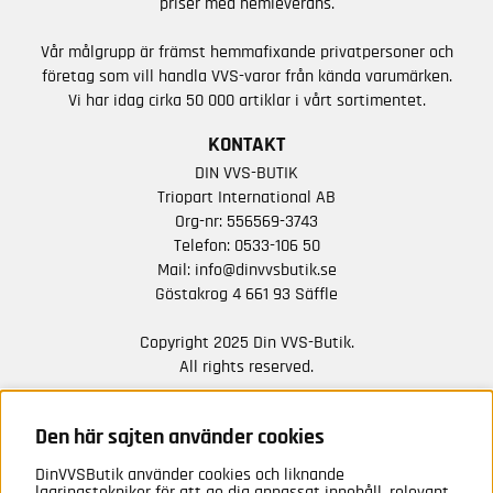
priser med hemleverans.
Vår målgrupp är främst hemmafixande privatpersoner och
företag som vill handla VVS-varor från kända varumärken.
Vi har idag cirka 50 000 artiklar i vårt sortimentet.
KONTAKT
DIN VVS-BUTIK
Triopart International AB
Org-nr: 556569-3743
Telefon:
0533-106 50
Mail:
info@dinvvsbutik.se
Göstakrog 4 661 93 Säffle
Copyright 2025 Din VVS-Butik.
All rights reserved.
HÅLL DIG UPPDATERAD MED ERBJUDANDEN OCH
NYHETER FRÅN OSS
Den här sajten använder cookies
DinVVSButik använder cookies och liknande
Anmäl mig
lagringstekniker för att ge dig anpassat innehåll, relevant