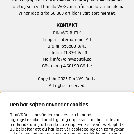
Vår målgrupp är främst hemmafixande privatpersoner och
företag som vill handla VVS-varor från kända varumärken.
Vi har idag cirka 50 000 artiklar i vårt sortimentet.
KONTAKT
DIN VVS-BUTIK
Triopart International AB
Org-nr: 556569-3743
Telefon:
0533-106 50
Mail:
info@dinvvsbutik.se
Göstakrog 4 661 93 Säffle
Copyright 2025 Din VVS-Butik.
All rights reserved.
HÅLL DIG UPPDATERAD MED ERBJUDANDEN OCH
NYHETER FRÅN OSS
Den här sajten använder cookies
DinVVSButik använder cookies och liknande
Anmäl mig
lagringstekniker för att ge dig anpassat innehåll, relevant
marknadsföring och en bättre upplevelse av vår webbplats.
Du bekräftar att du har läst vår cookiepolicy och samtycker