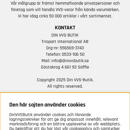
Vår målgrupp är främst hemmafixande privatpersoner och
företag som vill handla VVS-varor från kända varumärken.
Vi har idag cirka 50 000 artiklar i vårt sortimentet.
KONTAKT
DIN VVS-BUTIK
Triopart International AB
Org-nr: 556569-3743
Telefon:
0533-106 50
Mail:
info@dinvvsbutik.se
Göstakrog 4 661 93 Säffle
Copyright 2025 Din VVS-Butik.
All rights reserved.
HÅLL DIG UPPDATERAD MED ERBJUDANDEN OCH
NYHETER FRÅN OSS
Den här sajten använder cookies
DinVVSButik använder cookies och liknande
Anmäl mig
lagringstekniker för att ge dig anpassat innehåll, relevant
marknadsföring och en bättre upplevelse av vår webbplats.
Du bekräftar att du har läst vår cookiepolicy och samtycker