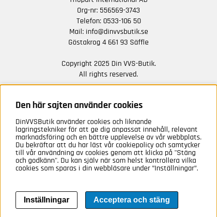
Org-nr: 556569-3743
Telefon:
0533-106 50
Mail:
info@dinvvsbutik.se
Göstakrog 4 661 93 Säffle
Copyright 2025 Din VVS-Butik.
All rights reserved.
HÅLL DIG UPPDATERAD MED ERBJUDANDEN OCH
NYHETER FRÅN OSS
Den här sajten använder cookies
DinVVSButik använder cookies och liknande
Anmäl mig
lagringstekniker för att ge dig anpassat innehåll, relevant
marknadsföring och en bättre upplevelse av vår webbplats.
Du bekräftar att du har läst vår cookiepolicy och samtycker
till vår användning av cookies genom att klicka på "Stäng
och godkänn". Du kan själv när som helst kontrollera vilka
cookies som sparas i din webbläsare under ”Inställningar”.
Inställningar
Acceptera och stäng