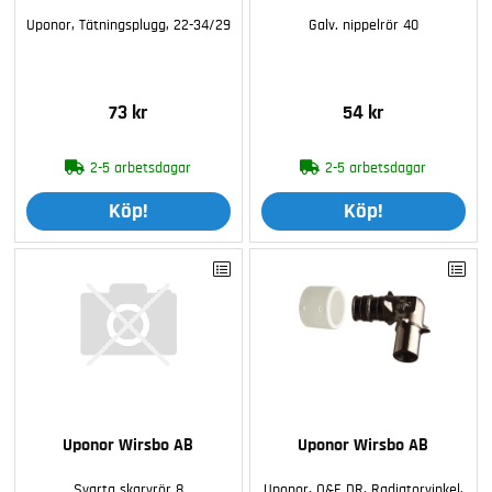
Uponor, Tätningsplugg, 22-34/29
Galv. nippelrör 40
73 kr
54 kr
2-5 arbetsdagar
2-5 arbetsdagar
Köp!
Köp!
Uponor Wirsbo AB
Uponor Wirsbo AB
Svarta skarvrör 8
Uponor, Q&E DR, Radiatorvinkel,