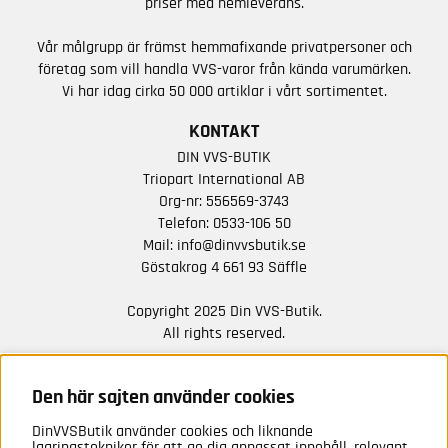
priser med hemleverans.
Vår målgrupp är främst hemmafixande privatpersoner och
företag som vill handla VVS-varor från kända varumärken.
Vi har idag cirka 50 000 artiklar i vårt sortimentet.
KONTAKT
DIN VVS-BUTIK
Triopart International AB
Org-nr: 556569-3743
Telefon:
0533-106 50
Mail:
info@dinvvsbutik.se
Göstakrog 4 661 93 Säffle
Copyright 2025 Din VVS-Butik.
All rights reserved.
HÅLL DIG UPPDATERAD MED ERBJUDANDEN OCH
NYHETER FRÅN OSS
Den här sajten använder cookies
DinVVSButik använder cookies och liknande
Anmäl mig
lagringstekniker för att ge dig anpassat innehåll, relevant