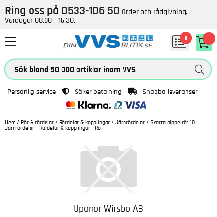
Ring oss på
0533-106 50
Order och rådgivning.
Vardagar 08.00 - 16.30.
0
Personlig service
Säker betalning
Snabba leveranser
Hem
/
Rör & rördelar
/
Rördelar & kopplingar
/
Järnrördelar
/
Svarta nippelrör 10 |
Järnrördelar - Rördelar & kopplingar - Rö
Uponor Wirsbo AB