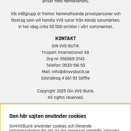
priser med hemleverans.
Vår målgrupp är främst hemmafixande privatpersoner och
företag som vill handla VVS-varor från kända varumärken.
Vi har idag cirka 50 000 artiklar i vårt sortimentet.
KONTAKT
DIN VVS-BUTIK
Triopart International AB
Org-nr: 556569-3743
Telefon:
0533-106 50
Mail:
info@dinvvsbutik.se
Göstakrog 4 661 93 Säffle
Copyright 2025 Din VVS-Butik.
All rights reserved.
HÅLL DIG UPPDATERAD MED ERBJUDANDEN OCH
NYHETER FRÅN OSS
Den här sajten använder cookies
DinVVSButik använder cookies och liknande
Anmäl mig
lagringstekniker för att ge dig anpassat innehåll, relevant