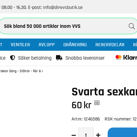
 08.00 - 16.30.
E-post:
info@dinvvsbutik.se
T
VENTILER
AVLOPP
DRÄNERING
RESERVDELAR
R
ice
Säker betalning
Snabba leveranser
delar Gäng - Stålrör - Rör & r
Svarta sexka
60
kr
Artnr:
1246586
RSK-nummer:
1