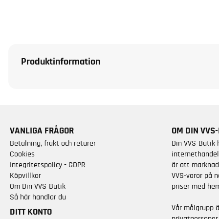
Produktinformation
VANLIGA FRÅGOR
OM DIN VVS-
Betalning, frakt och returer
Din VVS-Butik 
Cookies
internethandel
Integritetspolicy - GDPR
är att marknad
Köpvillkor
VVS-varor på n
Om Din VVS-Butik
priser med hem
Så här handlar du
Vår målgrupp 
DITT KONTO
privatpersoner