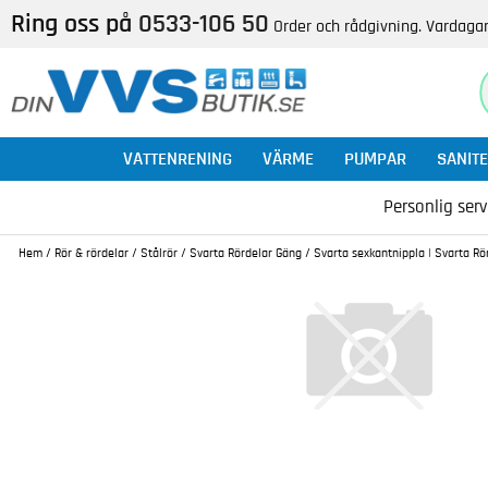
Ring oss på
0533-106 50
Order och rådgivning. Vardagar
VATTENRENING
VÄRME
PUMPAR
SANITE
Personlig serv
Hem
/
Rör & rördelar
/
Stålrör
/
Svarta Rördelar Gäng
/
Svarta sexkantnippla | Svarta Rör