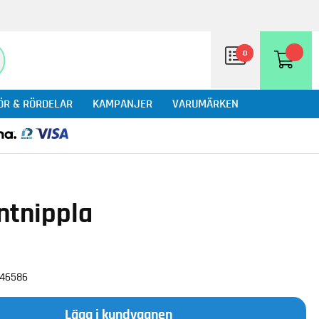
0
ÖR & RÖRDELAR
KAMPANJER
VARUMÄRKEN
ntnippla
246586
Lägg i kundvagnen