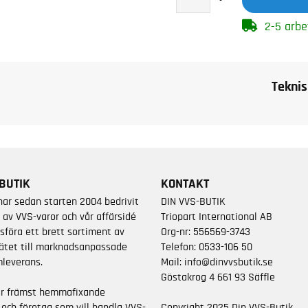
2-5 arbe
Teknis
BUTIK
KONTAKT
har sedan starten 2004 bedrivit
DIN VVS-BUTIK
 av VVS-varor och vår affärsidé
Triopart International AB
sföra ett brett sortiment av
Org-nr: 556569-3743
ätet till marknadsanpassade
Telefon:
0533-106 50
leverans.
Mail:
info@dinvvsbutik.se
Göstakrog 4 661 93 Säffle
är främst hemmafixande
 och företag som vill handla VVS-
Copyright 2025 Din VVS-Butik.