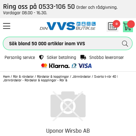
Ring oss på
0533-106 50
Order och rådgivning.
Vardagar 08.00 - 16.30.
0
Personlig service
Säker betalning
Snabba leveranser
Hem
/
Rör & rördelar
/
Rördelar & kopplingar
/
Järnrördelar
/
Svarta t-rör 40 |
Järnrördelar - Rördelar & kopplingar - Rör &
Uponor Wirsbo AB