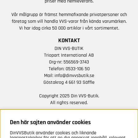
priser med hemleverans.
Vår målgrupp är främst hemmafixande privatpersoner och
företag som vill handla VVS-varor från kända varumärken.
Vi har idag cirka 50 000 artiklar i vårt sortimentet.
KONTAKT
DIN VVS-BUTIK
Triopart International AB
Org-nr: 556569-3743
Telefon:
0533-106 50
Mail:
info@dinvvsbutik.se
Göstakrog 4 661 93 Säffle
Copyright 2025 Din VVS-Butik.
All rights reserved.
HÅLL DIG UPPDATERAD MED ERBJUDANDEN OCH
NYHETER FRÅN OSS
Den här sajten använder cookies
DinVVSButik använder cookies och liknande
Anmäl mig
lagringstekniker för att ge dig anpassat innehåll, relevant