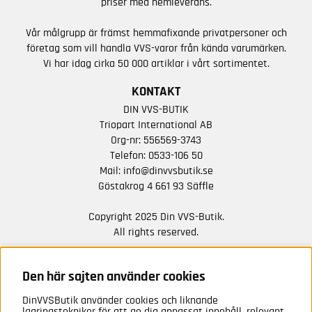
priser med hemleverans.
Vår målgrupp är främst hemmafixande privatpersoner och
företag som vill handla VVS-varor från kända varumärken.
Vi har idag cirka 50 000 artiklar i vårt sortimentet.
KONTAKT
DIN VVS-BUTIK
Triopart International AB
Org-nr: 556569-3743
Telefon:
0533-106 50
Mail:
info@dinvvsbutik.se
Göstakrog 4 661 93 Säffle
Copyright 2025 Din VVS-Butik.
All rights reserved.
HÅLL DIG UPPDATERAD MED ERBJUDANDEN OCH
NYHETER FRÅN OSS
Den här sajten använder cookies
DinVVSButik använder cookies och liknande
Anmäl mig
lagringstekniker för att ge dig anpassat innehåll, relevant