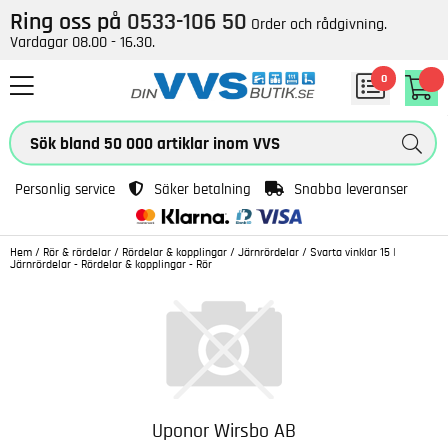
Ring oss på
0533-106 50
Order och rådgivning.
Vardagar 08.00 - 16.30.
0
Personlig service
Säker betalning
Snabba leveranser
Hem
/
Rör & rördelar
/
Rördelar & kopplingar
/
Järnrördelar
/
Svarta vinklar 15 |
Järnrördelar - Rördelar & kopplingar - Rör
Uponor Wirsbo AB