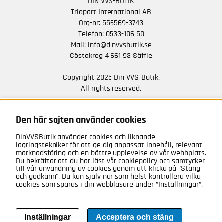
DIN VVS-BUTIK
Triopart International AB
Org-nr: 556569-3743
Telefon:
0533-106 50
Mail:
info@dinvvsbutik.se
Göstakrog 4 661 93 Säffle
Copyright 2025 Din VVS-Butik.
All rights reserved.
HÅLL DIG UPPDATERAD MED ERBJUDANDEN OCH
NYHETER FRÅN OSS
Den här sajten använder cookies
DinVVSButik använder cookies och liknande
Anmäl mig
lagringstekniker för att ge dig anpassat innehåll, relevant
marknadsföring och en bättre upplevelse av vår webbplats.
Du bekräftar att du har läst vår cookiepolicy och samtycker
till vår användning av cookies genom att klicka på "Stäng
och godkänn". Du kan själv när som helst kontrollera vilka
cookies som sparas i din webbläsare under ”Inställningar”.
Inställningar
Acceptera och stäng