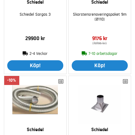
Schiedel
Schiedel
Schiedel Sargas 3
Skorstensrenoveringspaket 9m
(Ø110)
29900 kr
9176 kr
(10196 kr)
2-4 Veckor
7-10 arbetsdagar
Köp!
Köp!
10
Schiedel
Schiedel