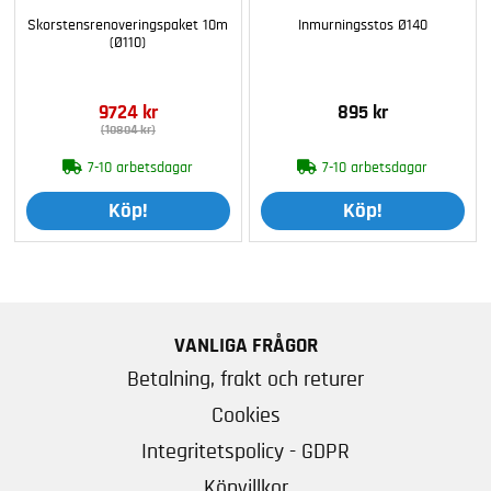
Skorstensrenoveringspaket 10m
Inmurningsstos Ø140
(Ø110)
9724 kr
895 kr
(10804 kr)
7-10 arbetsdagar
7-10 arbetsdagar
Köp!
Köp!
VANLIGA FRÅGOR
Betalning, frakt och returer
Cookies
Integritetspolicy - GDPR
Köpvillkor