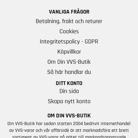
VANLIGA FRÅGOR
Betalning, frakt och returer
Cookies
Integritetspolicy - GDPR
Köpvillkor
Om Din VVS-Butik
Så här handlar du
DITT KONTO
Din sida
Skapa nytt konto
OM DIN VVS-BUTIK
Din VVS-Butik har sedan starten 2004 bedrivit internethandel
av VVS-varor och vår affärsidé är att marknadsföra ett brett
sortiment av VVS-varor på nätet till marknadsanpassade