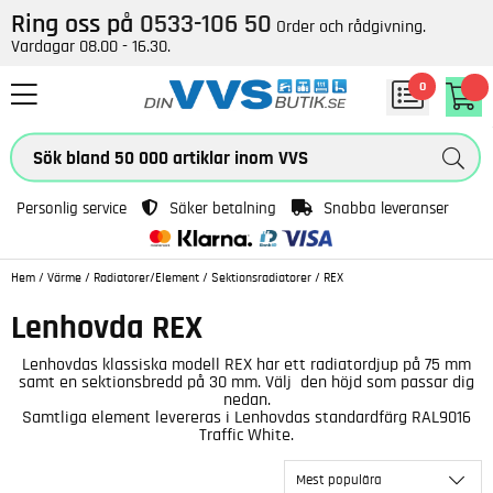
Ring oss på
0533-106 50
Order och rådgivning.
Vardagar 08.00 - 16.30.
0
Personlig service
Säker betalning
Snabba leveranser
Hem
/
Värme
/
Radiatorer/Element
/
Sektionsradiatorer
/
REX
Lenhovda REX
Lenhovdas klassiska modell REX har ett radiatordjup på 75 mm
samt en sektionsbredd på 30 mm. Välj den höjd som passar dig
nedan.
Samtliga element levereras i Lenhovdas standardfärg
RAL9016
Traffic White.
Mest populära