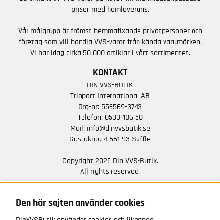
priser med hemleverans.
Vår målgrupp är främst hemmafixande privatpersoner och
företag som vill handla VVS-varor från kända varumärken.
Vi har idag cirka 50 000 artiklar i vårt sortimentet.
KONTAKT
DIN VVS-BUTIK
Triopart International AB
Org-nr: 556569-3743
Telefon:
0533-106 50
Mail:
info@dinvvsbutik.se
Göstakrog 4 661 93 Säffle
Copyright 2025 Din VVS-Butik.
All rights reserved.
HÅLL DIG UPPDATERAD MED ERBJUDANDEN OCH
NYHETER FRÅN OSS
Den här sajten använder cookies
DinVVSButik använder cookies och liknande