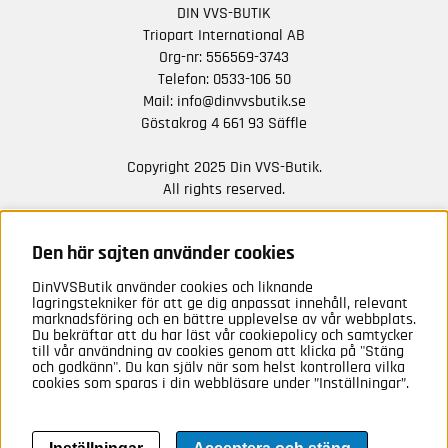
DIN VVS-BUTIK
Triopart International AB
Org-nr: 556569-3743
Telefon:
0533-106 50
Mail:
info@dinvvsbutik.se
Göstakrog 4 661 93 Säffle
Copyright 2025 Din VVS-Butik.
All rights reserved.
HÅLL DIG UPPDATERAD MED ERBJUDANDEN OCH
NYHETER FRÅN OSS
Den här sajten använder cookies
DinVVSButik använder cookies och liknande
Anmäl mig
lagringstekniker för att ge dig anpassat innehåll, relevant
marknadsföring och en bättre upplevelse av vår webbplats.
Du bekräftar att du har läst vår cookiepolicy och samtycker
till vår användning av cookies genom att klicka på "Stäng
och godkänn". Du kan själv när som helst kontrollera vilka
cookies som sparas i din webbläsare under ”Inställningar”.