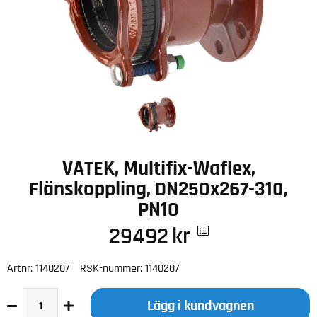
VATEK, Multifix-Waflex,
Flänskoppling, DN250x267-310,
PN10
29492
kr
Artnr:
1140207
RSK-nummer:
1140207
Lägg i kundvagnen