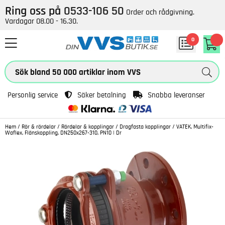
Ring oss på
0533-106 50
Order och rådgivning.
Vardagar 08.00 - 16.30.
0
Personlig service
Säker betalning
Snabba leveranser
Hem
/
Rör & rördelar
/
Rördelar & kopplingar
/
Dragfasta kopplingar
/
VATEK, Multifix-
Waflex, Flänskoppling, DN250x267-310, PN10 | Dr