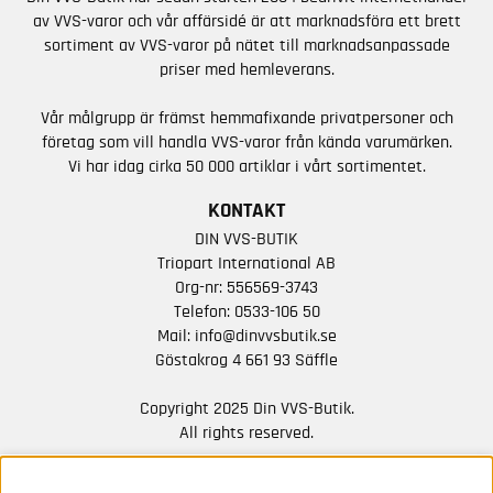
av VVS-varor och vår affärsidé är att marknadsföra ett brett
sortiment av VVS-varor på nätet till marknadsanpassade
priser med hemleverans.
Vår målgrupp är främst hemmafixande privatpersoner och
företag som vill handla VVS-varor från kända varumärken.
Vi har idag cirka 50 000 artiklar i vårt sortimentet.
KONTAKT
DIN VVS-BUTIK
Triopart International AB
Org-nr: 556569-3743
Telefon:
0533-106 50
Mail:
info@dinvvsbutik.se
Göstakrog 4 661 93 Säffle
Copyright 2025 Din VVS-Butik.
All rights reserved.
HÅLL DIG UPPDATERAD MED ERBJUDANDEN OCH