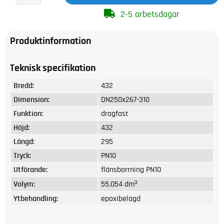
2-5 arbetsdagar
Produktinformation
Teknisk specifikation
Bredd:
432
Dimension:
DN250x267-310
Funktion:
dragfast
Höjd:
432
Längd:
295
Tryck:
PN10
Utförande:
flänsborrning PN10
Volym:
55.054 dm³
Ytbehandling:
epoxibelagd