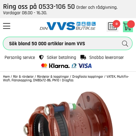
Ring oss på
0533-106 50
Order och rådgivning.
Vardagar 08.00 - 16.30.
0
Personlig service
Säker betalning
Snabba leveranser
Hem
/
Rör & rördelar
/
Rördelar & kopplingar
/
Dragfasta kopplingar
/
VATEK, Multifix-
Wafl, Flänskoppling, DN80x72-86, PN10 | Dragfas