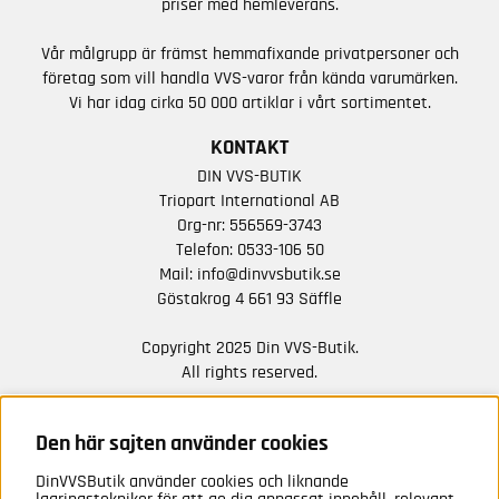
priser med hemleverans.
Vår målgrupp är främst hemmafixande privatpersoner och
företag som vill handla VVS-varor från kända varumärken.
Vi har idag cirka 50 000 artiklar i vårt sortimentet.
KONTAKT
DIN VVS-BUTIK
Triopart International AB
Org-nr: 556569-3743
Telefon:
0533-106 50
Mail:
info@dinvvsbutik.se
Göstakrog 4 661 93 Säffle
Copyright 2025 Din VVS-Butik.
All rights reserved.
HÅLL DIG UPPDATERAD MED ERBJUDANDEN OCH
NYHETER FRÅN OSS
Den här sajten använder cookies
DinVVSButik använder cookies och liknande