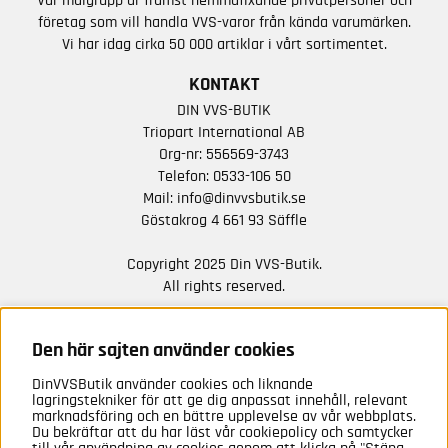
Vår målgrupp är främst hemmafixande privatpersoner och
företag som vill handla VVS-varor från kända varumärken.
Vi har idag cirka 50 000 artiklar i vårt sortimentet.
KONTAKT
DIN VVS-BUTIK
Triopart International AB
Org-nr: 556569-3743
Telefon:
0533-106 50
Mail:
info@dinvvsbutik.se
Göstakrog 4 661 93 Säffle
Copyright 2025 Din VVS-Butik.
All rights reserved.
HÅLL DIG UPPDATERAD MED ERBJUDANDEN OCH
NYHETER FRÅN OSS
Den här sajten använder cookies
DinVVSButik använder cookies och liknande
Anmäl mig
lagringstekniker för att ge dig anpassat innehåll, relevant
marknadsföring och en bättre upplevelse av vår webbplats.
Du bekräftar att du har läst vår cookiepolicy och samtycker