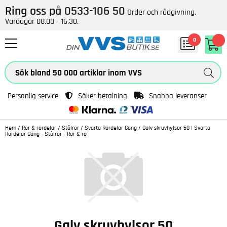
Ring oss på
0533-106 50
Order och rådgivning.
Vardagar 08.00 - 16.30.
0
Personlig service
Säker betalning
Snabba leveranser
Hem
/
Rör & rördelar
/
Stålrör
/
Svarta Rördelar Gäng
/
Galv skruvhylsor 50 | Svarta
Rördelar Gäng - Stålrör - Rör & rö
Galv skruvhylsor 50