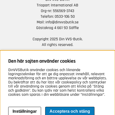
Triopart International AB
Org-nr: 556569-3743
Telefon:
0533-106 50
Mail:
info@dinvvsbutik.se
Göstakrog 4 661 93 Säffle
Copyright 2025 Din VVS-Butik.
All rights reserved.
HÅLL DIG UPPDATERAD MED ERBJUDANDEN OCH
NYHETER FRÅN OSS
Den här sajten använder cookies
DinVVSButik använder cookies och liknande
Anmäl mig
lagringstekniker för att ge dig anpassat innehåll, relevant
marknadsföring och en bättre upplevelse av vår webbplats.
Du bekräftar att du har läst vår cookiepolicy och samtycker
till vår användning av cookies genom att klicka på "Stäng
och godkänn". Du kan själv när som helst kontrollera vilka
cookies som sparas i din webbläsare under ”Inställningar”.
Inställningar
Acceptera och stäng