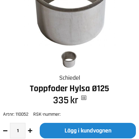
Schiedel
Toppfoder Hylsa Ø125
335
kr
Artnr:
110052
RSK-nummer:
Lägg i kundvagnen