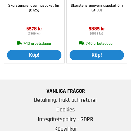
Skorstensrenoveringspaket 6m
Skorstensrenoveringspaket 6m
(Ø125)
(Ø100)
6578 kr
5885 kr
(7309 kr)
(6539 kr)
7-10 arbetsdagar
7-10 arbetsdagar
Köp!
Köp!
VANLIGA FRÅGOR
Betalning, frakt och returer
Cookies
Integritetspolicy - GDPR
Köpvillkor